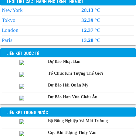
THỜI TIẾT CÁC THÀNH PHỐ TRÊN THẾ GIỚI
New York
28.13 °C
Tokyo
32.39 °C
London
12.37 °C
Paris
13.28 °C
LIÊN KẾT QUỐC TẾ
Dự Báo Nhật Bản
Tổ Chức Khí Tượng Thế Giới
Dự Báo Hải Quân Mỹ
Dự Báo Hạn Vừa Châu Âu
LIÊN KẾT TRONG NƯỚC
Bộ Nông Nghiệp Và Môi Trường
Cục Khí Tượng Thủy Văn