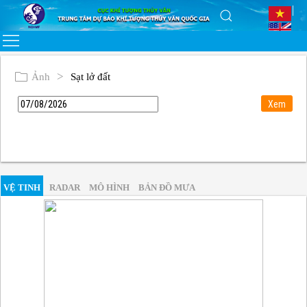
Ảnh
Sạt lở đất
VỆ TINH
RADAR
MÔ HÌNH
BẢN ĐỒ MƯA