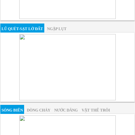
LŨ QUÉT-SẠT LỞ ĐẤT
NGẬP LỤT
SÓNG BIỂN
DÒNG CHẢY
NƯỚC DÂNG
VẬT THỂ TRÔI