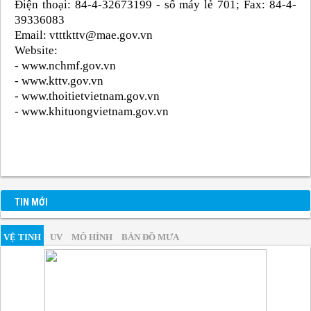
Điện thoại: 84-4-32673199 - số máy lẻ 701; Fax: 84-4-
39336083
Email: vtttkttv@mae.gov.vn
Website:
- www.nchmf.gov.vn
- www.kttv.gov.vn
- www.thoitietvietnam.gov.vn
- www.khituongvietnam.gov.vn
TIN MỚI
VỆ TINH
UV
MÔ HÌNH
BẢN ĐỒ MƯA