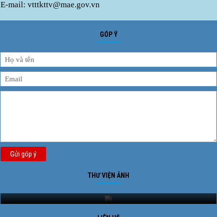
E-mail: vtttkttv@mae.gov.vn
GÓP Ý
Gửi góp ý
THƯ VIỆN ẢNH
Ảnh phong cảnh