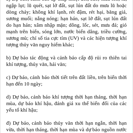
ngập lụt; lũ quét, sạt lở đất, sụt lún đất do mưa lũ hoặc
dòng chảy; không khí lạnh, rét đậm, rét hại, băng giá,
sương muối; nắng nóng; hạn hán, sạt lở đất, sụt lún đất
do hạn hán; xâm nhập mặn; dông, lốc, sét, mưa đá; gió
mạnh trên biển, sóng lớn, nước biển dâng, triều cường,
sương mù; chỉ số tia cực tím (UV) và các hiện tượng khí
tượng thủy văn nguy hiểm khác;
b) Dự báo tác động và cảnh báo cấp độ rủi ro thiên tai
khí tượng, thủy văn, hải văn;
c) Dự báo, cảnh báo thời tiết trên đất liền, trên biển thời
hạn đến 10 ngày;
d) Dự báo, cảnh báo khí tượng thời hạn tháng, thời hạn
mùa, dự báo khí hậu, đánh giá xu thế biến đổi của các
yếu tố khí hậu;
đ) Dự báo, cảnh báo thủy văn thời hạn ngắn, thời hạn
vừa, thời hạn tháng, thời hạn mùa và dự báo nguồn nước