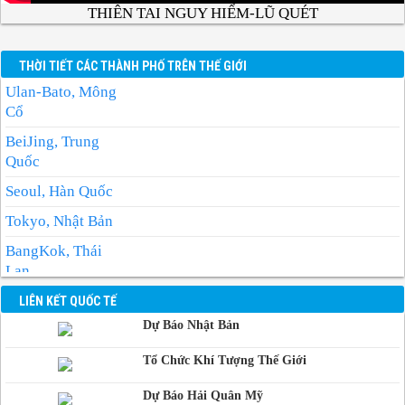
THIÊN TAI NGUY HIỂM-LŨ QUÉT
THỜI TIẾT CÁC THÀNH PHỐ TRÊN THẾ GIỚI
Ulan-Bato, Mông
Cổ
BeiJing, Trung
Quốc
Seoul, Hàn Quốc
Tokyo, Nhật Bản
BangKok, Thái
Lan
Manila, Philippin
LIÊN KẾT QUỐC TẾ
Dự Báo Nhật Bản
Phnom-Penh,
Campuchia
Tổ Chức Khí Tượng Thế Giới
Dự Báo Hải Quân Mỹ