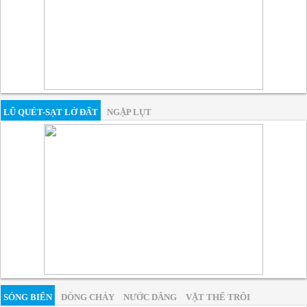
LŨ QUÉT-SẠT LỞ ĐẤT
NGẬP LỤT
SÓNG BIỂN
DÒNG CHẢY
NƯỚC DÂNG
VẬT THỂ TRÔI