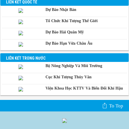
Manila, Philippin
LIÊN KẾT QUỐC TẾ
Dự Báo Nhật Bản
Phnom-Penh,
Campuchia
Tổ Chức Khí Tượng Thế Giới
Dự Báo Hải Quân Mỹ
Dự Báo Hạn Vừa Châu Âu
LIÊN KẾT TRONG NƯỚC
Bộ Nông Nghiệp Và Môi Trường
Cục Khí Tượng Thủy Văn
Viện Khoa Học KTTV Và Biến Đổi Khí Hậu
To Top