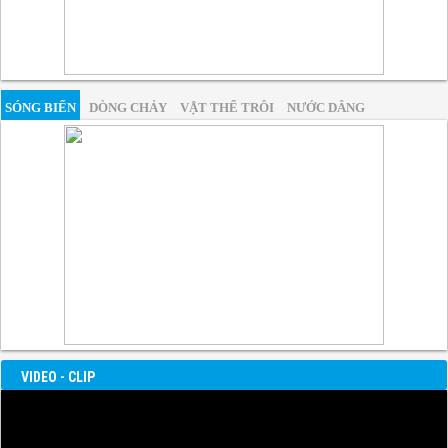
SÓNG BIỂN
DÒNG CHẢY
VẬT THỂ TRÔI
NƯỚC DÂNG
VIDEO - CLIP