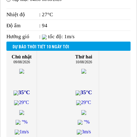
Nhiệt độ
: 27°C
Độ ẩm
: 94
Hướng gió
:
tốc độ: 1m/s
DỰ BÁO THỜI TIẾT 10 NGÀY TỚI
Chủ nhật
Thứ hai
09/08/2026
10/08/2026
35°C
35°C
29°C
29°C
°%
°%
1m/s
3m/s