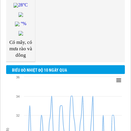
28°C
°%
Có mây, có
mưa rào và
dông
BIỂU ĐỒ NHIỆT ĐỘ 10 NGÀY QUA
36
34
32