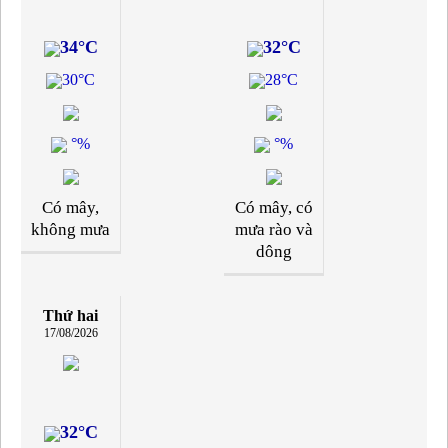
34°C
32°C
30°C
28°C
°%
°%
Có mây,
Có mây, có
không mưa
mưa rào và
dông
Thứ hai
17/08/2026
32°C