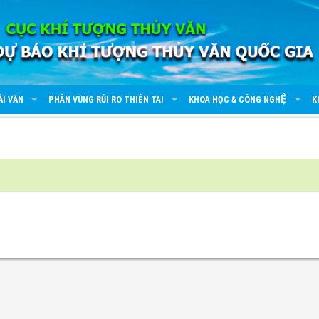
ẢI VĂN
PHÂN VÙNG RỦI RO THIÊN TAI
KHOA HỌC & CÔNG NGHỆ
K