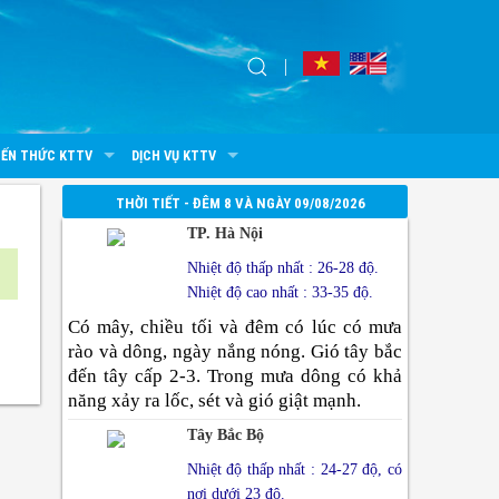
IẾN THỨC KTTV
DỊCH VỤ KTTV
THỜI TIẾT - ĐÊM 8 VÀ NGÀY 09/08/2026
TP. Hà Nội
Nhiệt độ thấp nhất : 26-28 độ.
Nhiệt độ cao nhất : 33-35 độ.
Có mây, chiều tối và đêm có lúc có mưa
rào và dông, ngày nắng nóng. Gió tây bắc
đến tây cấp 2-3. Trong mưa dông có khả
năng xảy ra lốc, sét và gió giật mạnh.
Tây Bắc Bộ
Nhiệt độ thấp nhất : 24-27 độ, có
nơi dưới 23 độ.