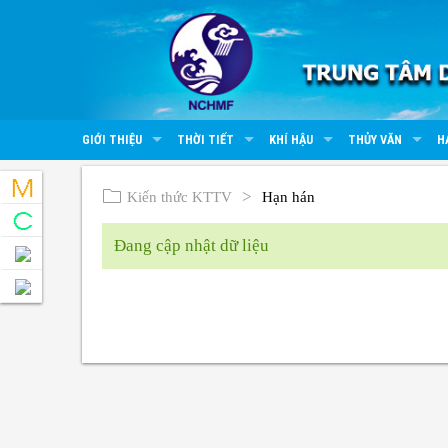
GIỚI THIỆU
THỜI TIẾT
KHÍ HẬU
THỦY VĂN
H
Kiến thức KTTV
Hạn hán
Đang cập nhật dữ liệu