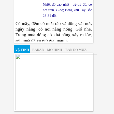
Nhiệt độ cao nhất : 32-35 độ, có
nơi trên 35 độ; riêng khu Tây Bắc
28-31 độ.
Có mây, đêm có mưa rào và dông vài nơi,
ngày nắng, có nơi nắng nóng. Gió nhẹ.
Trong mưa dông có khả năng xảy ra lốc,
sét, mưa đá và gió giật mạnh.
Đông Bắc Bộ
VỆ TINH
RADAR
MÔ HÌNH
BẢN ĐỒ MƯA
Nhiệt độ thấp nhất : 24-27 độ,
vùng núi có nơi dưới 24 độ.
Nhiệt độ cao nhất : 33-36 độ, có
nơi trên 36 độ.
Có mây, chiều tối và đêm có mưa rào và
dông rải rác, cục bộ có nơi mưa to; ngày
nắng nóng. Gió tây bắc đến tây cấp 2-3.
Trong mưa dông có khả năng xảy ra lốc,
sét, mưa đá và gió giật mạnh.
Thanh Hóa Đến Huế