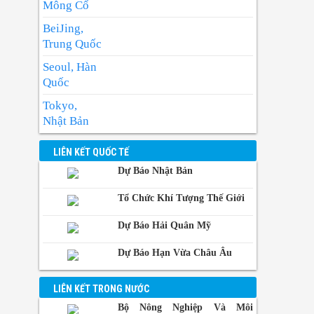
Nhiệt độ cao nhất : 31-33 độ.
Mông Cổ
Có mây, có mưa rào và dông vài nơi; riêng
BeiJing,
chiều tối có mưa rào và dông rải rác, cục
Trung Quốc
bộ có nơi mưa to. Gió tây nam cấp 2-3.
Seoul, Hàn
Trong mưa dông có khả năng xảy ra lốc,
Quốc
sét và gió giật mạnh.
Tokyo,
Nhật Bản
BangKok,
LIÊN KẾT QUỐC TẾ
Thái Lan
Dự Báo Nhật Bản
Manila,
Philippin
Tổ Chức Khí Tượng Thế Giới
Phnom-
Dự Báo Hải Quân Mỹ
Penh,
Campuchia
Dự Báo Hạn Vừa Châu Âu
LIÊN KẾT TRONG NƯỚC
Bộ Nông Nghiệp Và Môi