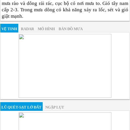
mưa rào và dông rải rác, cục bộ có nơi mưa to. Gió tây nam
cấp 2-3. Trong mưa dông có khả năng xảy ra lốc, sét và gió
giật mạnh.
VỆ TINH
RADAR
MÔ HÌNH
BẢN ĐỒ MƯA
LŨ QUÉT-SẠT LỞ ĐẤT
NGẬP LỤT