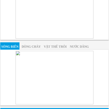
SÓNG BIỂN
DÒNG CHẢY
VẬT THỂ TRÔI
NƯỚC DÂNG