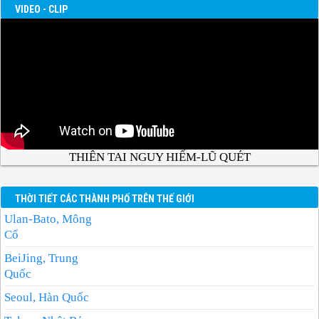
VIDEO - CLIP
THIÊN TAI NGUY HIỂM-LŨ QUÉT
THỜI TIẾT CÁC THÀNH PHỐ TRÊN THẾ GIỚI
Ulan-Bato, Mông
Cổ
BeiJing, Trung
Quốc
Seoul, Hàn Quốc