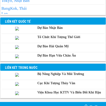
Tokyo, Nhật Bản
BangKok, Thái
Lan
Manila, Philippin
LIÊN KẾT QUỐC TẾ
Dự Báo Nhật Bản
Phnom-Penh,
Campuchia
Tổ Chức Khí Tượng Thế Giới
Dự Báo Hải Quân Mỹ
Dự Báo Hạn Vừa Châu Âu
LIÊN KẾT TRONG NƯỚC
Bộ Nông Nghiệp Và Môi Trường
Cục Khí Tượng Thủy Văn
Viện Khoa Học KTTV Và Biến Đổi Khí Hậu