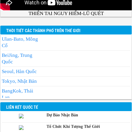
THIÊN TAI NGUY HIỂM-LŨ QUÉT
THỜI TIẾT CÁC THÀNH PHỐ TRÊN THẾ GIỚI
Ulan-Bato, Mông
Cổ
BeiJing, Trung
Quốc
Seoul, Hàn Quốc
Tokyo, Nhật Bản
BangKok, Thái
Lan
Manila, Philippin
LIÊN KẾT QUỐC TẾ
Dự Báo Nhật Bản
Phnom-Penh,
Campuchia
Tổ Chức Khí Tượng Thế Giới