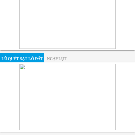
LŨ QUÉT-SẠT LỞ ĐẤT
NGẬP LỤT