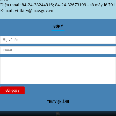
Điện thoại: 84-24-38244916; 84-24-32673199 - số máy lẻ 701
E-mail: vtttkttv@mae.gov.vn
GÓP Ý
Gửi góp ý
THƯ VIỆN ẢNH
Ảnh phong cảnh