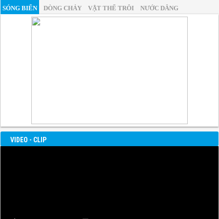
SÓNG BIỂN
DÒNG CHẢY
VẬT THỂ TRÔI
NƯỚC DÂNG
VIDEO - CLIP