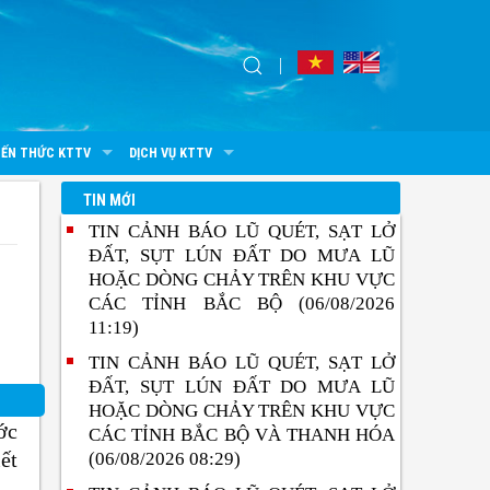
IẾN THỨC KTTV
DỊCH VỤ KTTV
TIN MỚI
TIN CẢNH BÁO LŨ QUÉT, SẠT LỞ
ĐẤT, SỤT LÚN ĐẤT DO MƯA LŨ
HOẶC DÒNG CHẢY TRÊN KHU VỰC
CÁC TỈNH BẮC BỘ (06/08/2026
11:19)
TIN CẢNH BÁO LŨ QUÉT, SẠT LỞ
ĐẤT, SỤT LÚN ĐẤT DO MƯA LŨ
HOẶC DÒNG CHẢY TRÊN KHU VỰC
ớc
CÁC TỈNH BẮC BỘ VÀ THANH HÓA
ết
(06/08/2026 08:29)