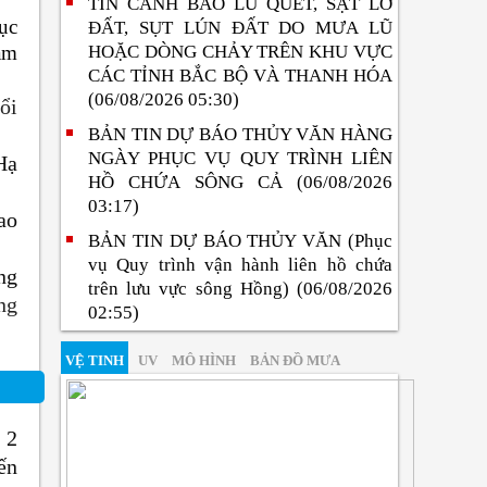
TIN CẢNH BÁO LŨ QUÉT, SẠT LỞ
ục
ĐẤT, SỤT LÚN ĐẤT DO MƯA LŨ
ạm
HOẶC DÒNG CHẢY TRÊN KHU VỰC
CÁC TỈNH BẮC BỘ VÀ THANH HÓA
(06/08/2026 05:30)
ổi
BẢN TIN DỰ BÁO THỦY VĂN HÀNG
NGÀY PHỤC VỤ QUY TRÌNH LIÊN
Hạ
HỒ CHỨA SÔNG CẢ (06/08/2026
03:17)
ao
BẢN TIN DỰ BÁO THỦY VĂN (Phục
vụ Quy trình vận hành liên hồ chứa
ng
trên lưu vực sông Hồng) (06/08/2026
ng
02:55)
VỆ TINH
UV
MÔ HÌNH
BẢN ĐỒ MƯA
 2
ến