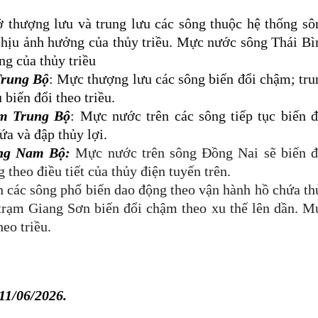
ở thượng lưu và trung lưu các sông thuộc hệ thống sô
 chịu ảnh hưởng của thủy triều. Mực nước sông Thái Bì
ng của thủy triều
Trung Bộ
:
Mực
thượng lưu các sông biến đổi chậm; tru
 biến đổi theo triều.
am Trung Bộ
:
Mực nước trên các sông tiếp tục biến đ
hứa và đập thủy lợi.
ông Nam Bộ:
Mực nước trên sông Đồng Nai sẽ biến đ
theo điều tiết của thủy điện tuyến trên.
 các sông phổ biến dao động theo vận hành hồ chứa th
trạm Giang Sơn biến đổi chậm theo xu thế lên dần. M
eo triều.
 11/06/2026.