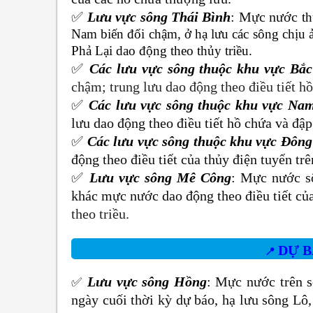
✅
Lưu vực sông Thái Bình
:
Mực nước
t
Nam biến đổi chậm, ở hạ lưu các sông chịu 
Phả Lại dao động theo thủy triều.
✅
Các lưu vực sông thuộc khu vực Bắ
chậm; trung lưu dao động theo điều tiết hồ 
✅
Các lưu vực sông thuộc khu vực Na
lưu dao động theo
điều tiết hồ chứa và đập
✅
Các lưu vực sông thuộc khu vực Đôn
động theo điều tiết của thủy điện tuyến trê
✅
Lưu vực sông Mê Công
: Mực nước s
khác mực nước dao động theo điều tiết củ
theo triều.
DỰ
📍
Lưu vực sông Hồng
:
Mực nước trên s
✅
ngày cuối thời kỳ dự báo, hạ lưu
sông Lô