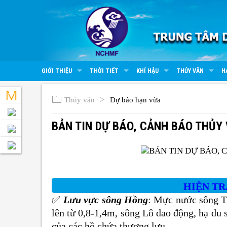
GIỚI THIỆU
THỜI TIẾT
KHÍ HẬU
THỦY VĂN
H
Thủy văn
Dự báo hạn vừa
BẢN TIN DỰ BÁO, CẢNH BÁO THỦY
HIỆN T
✅
Lưu vực sông Hồng
: Mực nước sông T
lên từ 0,8-1,4m, sông Lô dao động, hạ du 
của các hồ chứa thượng lưu.