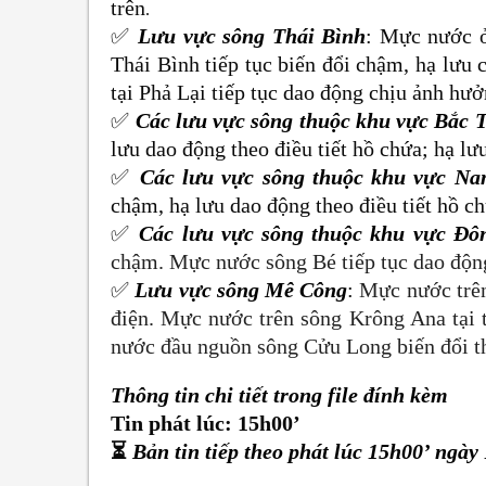
trên
.
✅
Lưu vực sông Thái Bình
:
Mực nước
Thái Bình tiếp tục biến đổi chậm, hạ lưu
tại Phả Lại tiếp tục dao động chịu ảnh hưở
✅
Các lưu vực sông thuộc khu vực Bắc 
lưu dao động theo điều tiết hồ chứa; hạ lưu
✅
Các lưu vực sông thuộc khu vực N
chậm, hạ lưu dao động theo
điều tiết hồ c
✅
Các lưu vực sông thuộc khu vực Đ
chậm. Mực nước sông Bé tiếp tục dao động 
✅
Lưu vực sông Mê Công
:
Mực nước trên
điện. Mực nước trên sông Krông Ana tại 
nước đầu nguồn sông Cửu Long biến đổi th
Thông tin chi tiết trong file đính kèm
Tin phát lúc: 15h00’
⏳
Bản tin tiếp theo phát lúc 15h00’ ngày