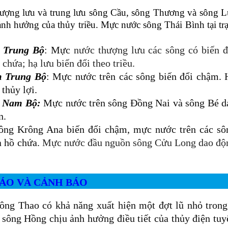
hượng lưu và trung lưu sông Cầu, sông Thương và sông L
ảnh hưởng của thủy triều. Mực nước sông Thái Bình tại tr
c Trung Bộ
:
Mực
nước thượng lưu các sông có biến đ
chứa; hạ lưu biến đổi theo triều.
m Trung Bộ
:
Mực nước trên các sông biến đổi chậm. 
 thủy lợi.
g Nam Bộ:
Mực nước trên sông Đồng Nai và sông Bé d
n.
ông Krông Ana biến đổi chậm, mực nước trên các sô
a hồ chứa
.
Mực nước đầu nguồn sông Cửu Long dao độ
 BÁO VÀ CẢNH BÁO
ông Thao có khả năng xuất hiện một đợt lũ nhỏ trong
, sông Hồng
chịu ảnh hưởng điều tiết của thủy điện tuy