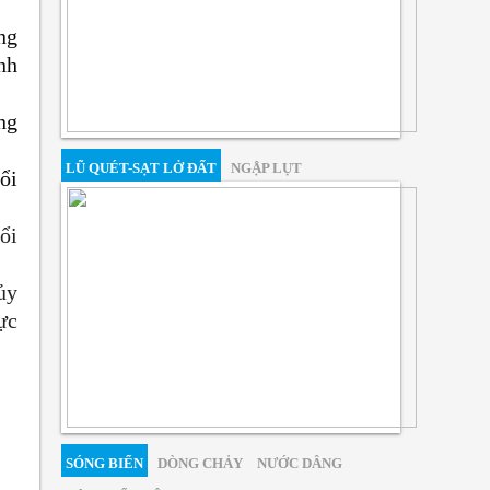
ng
nh
ng
LŨ QUÉT-SẠT LỞ ĐẤT
NGẬP LỤT
ổi
ổi
ủy
ực
SÓNG BIỂN
DÒNG CHẢY
NƯỚC DÂNG