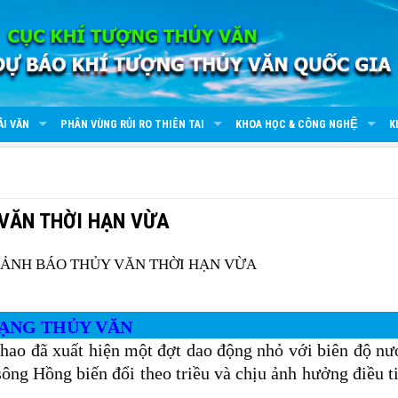
ẢI VĂN
PHÂN VÙNG RỦI RO THIÊN TAI
KHOA HỌC & CÔNG NGHỆ
K
 VĂN THỜI HẠN VỪA
RẠNG THỦY VĂN
hao đã xuất hiện một đợt dao động nhỏ với biên độ nư
sông Hồng biến đổi theo triều và chịu ảnh hưởng điều ti