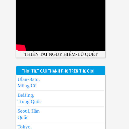
THIÊN TAI NGUY HIỂM-LŨ QUÉT
THỜI TIẾT CÁC THÀNH PHỐ TRÊN THẾ GIỚI
Ulan-Bato,
Mông Cổ
BeiJing,
Trung Quốc
Seoul, Hàn
Quốc
Tokyo,