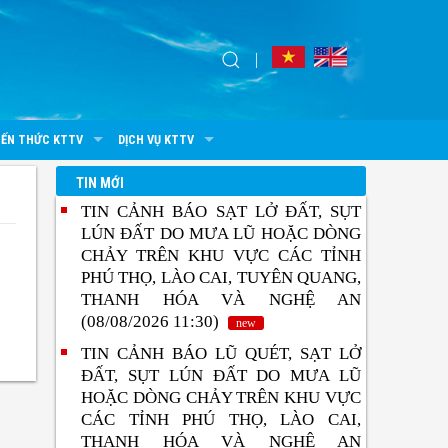
IẾN THỨC KTTV
DỊCH VỤ KTTV
TIN MỚI
TIN CẢNH BÁO SẠT LỞ ĐẤT, SỤT
LÚN ĐẤT DO MƯA LŨ HOẶC DÒNG
CHẢY TRÊN KHU VỰC CÁC TỈNH
PHÚ THỌ, LÀO CAI, TUYÊN QUANG,
THANH HÓA VÀ NGHỆ AN
(08/08/2026 11:30)
new
TIN CẢNH BÁO LŨ QUÉT, SẠT LỞ
ĐẤT, SỤT LÚN ĐẤT DO MƯA LŨ
HOẶC DÒNG CHẢY TRÊN KHU VỰC
CÁC TỈNH PHÚ THỌ, LÀO CAI,
THANH HÓA VÀ NGHỆ AN