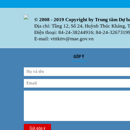
© 2008 - 2019 Copyright by Trung tâm Dự bá
Địa chỉ: Tầng 12, Số 24, Huỳnh Thúc Kháng, 
Điện thoại: 84-24-38244916; 84-24-32673199 
E-mail: vtttkttv@mae.gov.vn
GÓP Ý
Gửi góp ý