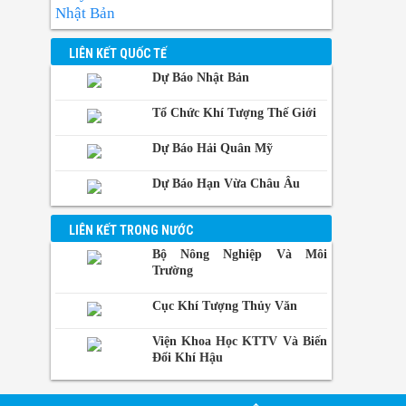
Nhật Bản
BangKok,
LIÊN KẾT QUỐC TẾ
Thái Lan
Dự Báo Nhật Bản
Manila,
Philippin
Tổ Chức Khí Tượng Thế Giới
Phnom-
Dự Báo Hải Quân Mỹ
Penh,
Campuchia
Dự Báo Hạn Vừa Châu Âu
LIÊN KẾT TRONG NƯỚC
Bộ Nông Nghiệp Và Môi
Trường
Cục Khí Tượng Thủy Văn
Viện Khoa Học KTTV Và Biến
Đổi Khí Hậu