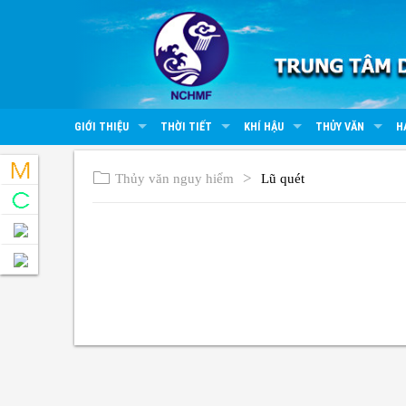
GIỚI THIỆU
THỜI TIẾT
KHÍ HẬU
THỦY VĂN
H
Thủy văn nguy hiểm
Lũ quét