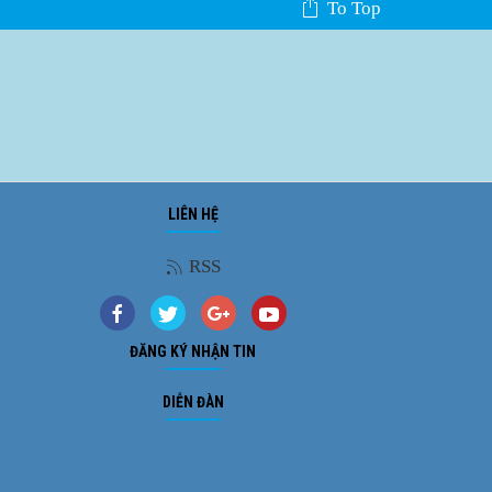
To Top
LIÊN HỆ
Ảnh phong cảnh
RSS
ĐĂNG KÝ NHẬN TIN
DIỄN ĐÀN