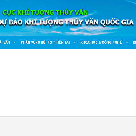
ẢI VĂN
PHÂN VÙNG RỦI RO THIÊN TAI
KHOA HỌC & CÔNG NGHỆ
K