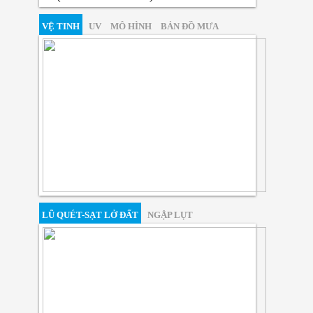
VỆ TINH
UV
MÔ HÌNH
BẢN ĐỒ MƯA
LŨ QUÉT-SẠT LỞ ĐẤT
NGẬP LỤT